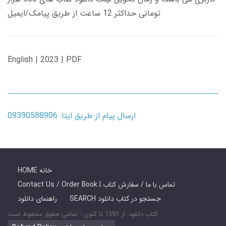
تومانی حداکثر 12 ساعت از طریق پیامک/ایمیل
English | 2023 | PDF
ارسال پیام از طریق ایتا: 09390588906
HOME خانه
Contact Us / Order Book | تماس با ما / سفارش کتاب
SEARCH جستجو در کتاب دانلود
راهنمای دانلود
کتاب دانلود: از 1391 تا کنون - تمامی حقوق محفوظ است