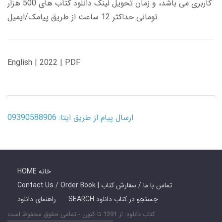
کاربری می باشد، و زمان تحویل لینک دانلود کتاب های 500 هزار
تومانی حداکثر 12 ساعت از طریق پیامک/ایمیل
English | 2022 | PDF
ارسال پیام از طریق ایتا: 09390588906
HOME خانه
Contact Us / Order Book | تماس با ما / سفارش کتاب
SEARCH جستجو در کتاب دانلود
راهنمای دانلود
کتاب دانلود: از 1391 تا کنون - تمامی حقوق محفوظ است