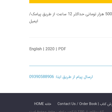
زمان تحویل کتاب های 600 هزار تومانی دانلود فوری از حساب کاربری می باشد، و زمان تحویل لینک دانلود کتاب های 500 هزار تومانی حداکثر 12 ساعت از طریق پیامک/
ایمیل
English | 2020 | PDF
ارسال پیام از طریق ایتا: 09390588906
 ما / سفارش کتاب
HOME خانه
کتاب دانلود: از 1391 تا کنون - تمامی حقوق محفوظ است