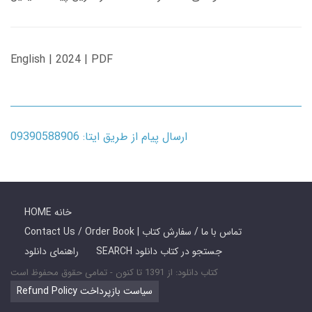
English | 2024 | PDF
ارسال پیام از طریق ایتا: 09390588906
HOME خانه
Contact Us / Order Book | تماس با ما / سفارش کتاب
SEARCH جستجو در کتاب دانلود
راهنمای دانلود
کتاب دانلود: از 1391 تا کنون - تمامی حقوق محفوظ است
Refund Policy سیاست بازپرداخت