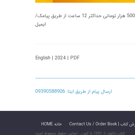
زمان تحویل کتاب های 600 هزار تومانی دانلود فوری از حساب کاربری می باشد، و زمان تحویل لینک دانلود کتاب های 500 هزار تومانی حداکثر 12 ساعت از طریق پیامک/
ایمیل
English | 2024 | PDF
ارسال پیام از طریق ایتا: 09390588906
 ما / سفارش کتاب
HOME خانه
کتاب دانلود: از 1391 تا کنون - تمامی حقوق محفوظ است