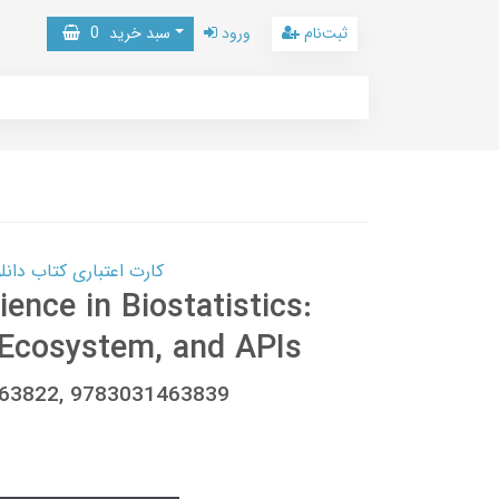
ثبت‌نام
ورود
سبد خرید
0
کارت اعتباری کتاب دانلود با 10,000,000 اعتبار دانلود کتا
ience in Biostatistics:
 Ecosystem, and APIs
463822, 9783031463839