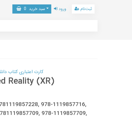
ثبت‌نام
ورود
سبد خرید
0
کارت اعتباری کتاب دانلود با 10,000,000 اعتبار دانلود کتا
d Reality (XR)
9781119857228, 978-1119857716,
781119857709, 978-1119857709,