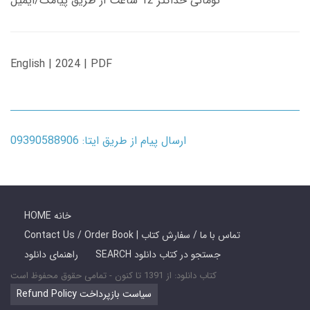
تومانی حداکثر 12 ساعت از طریق پیامک/ایمیل
English | 2024 | PDF
ارسال پیام از طریق ایتا: 09390588906
HOME خانه
Contact Us / Order Book | تماس با ما / سفارش کتاب
SEARCH جستجو در کتاب دانلود
راهنمای دانلود
کتاب دانلود: از 1391 تا کنون - تمامی حقوق محفوظ است
Refund Policy سیاست بازپرداخت