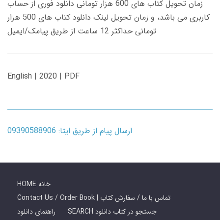
زمان تحویل کتاب های 600 هزار تومانی دانلود فوری از حساب
کاربری می باشد، و زمان تحویل لینک دانلود کتاب های 500 هزار
تومانی حداکثر 12 ساعت از طریق پیامک/ایمیل
English | 2020 | PDF
ارسال پیام از طریق ایتا: 09390588906
HOME خانه
Contact Us / Order Book | تماس با ما / سفارش کتاب
SEARCH جستجو در کتاب دانلود
راهنمای دانلود