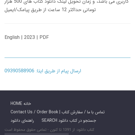
کاربری می باشد، و زمان تحویل لینک دانلود کتاب های 500 هزار
تومانی حداکثر 12 ساعت از طریق پیامک/ایمیل
English | 2023 | PDF
ارسال پیام از طریق ایتا: 09390588906
HOME خانه
Contact Us / Order Book | تماس با ما / سفارش کتاب
SEARCH جستجو در کتاب دانلود
راهنمای دانلود
کتاب دانلود: از 1391 تا کنون - تمامی حقوق محفوظ است