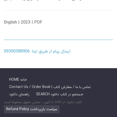
English | 2023 | PDF
ارسال پیام از طریق ایتا: 09390588906
HOME خانه
Contact Us / Order Book | تماس با ما / سفارش کتاب
SEARCH جستجو در کتاب دانلود
راهنمای دانلود
کتاب دانلود: از 1391 تا کنون - تمامی حقوق محفوظ است
Refund Policy سیاست بازپرداخت