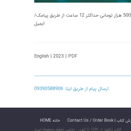
زمان تحویل کتاب های 600 هزار تومانی دانلود فوری از حساب کاربری می باشد، و زمان تحویل لینک دانلود کتاب های 500 هزار تومانی حداکثر 12 ساعت از طریق پیامک/
ایمیل
English | 2023 | PDF
ارسال پیام از طریق ایتا: 09390588906
 ما / سفارش کتاب
HOME خانه
کتاب دانلود: از 1391 تا کنون - تمامی حقوق محفوظ است