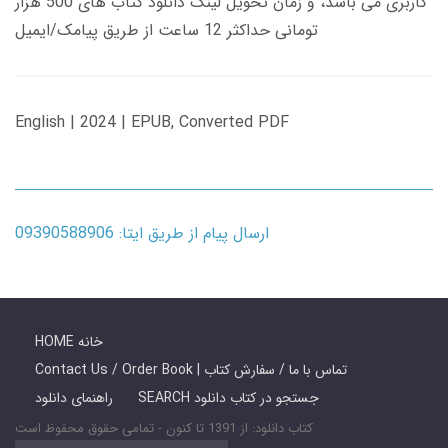
کاربری می باشد، و زمان تحویل لینک دانلود کتاب های 500 هزار
تومانی حداکثر 12 ساعت از طریق پیامک/ایمیل
English | 2024 | EPUB, Converted PDF
ارسال پیام از طریق ایتا: 09390588906
HOME خانه
Contact Us / Order Book | تماس با ما / سفارش کتاب
SEARCH جستجو در کتاب دانلود
راهنمای دانلود
کتاب دانلود: از 1391 تا کنون - تمامی حقوق محفوظ است