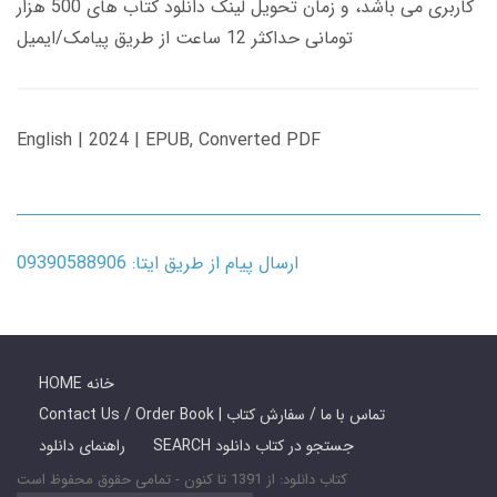
کاربری می باشد، و زمان تحویل لینک دانلود کتاب های 500 هزار
تومانی حداکثر 12 ساعت از طریق پیامک/ایمیل
English | 2024 | EPUB, Converted PDF
ارسال پیام از طریق ایتا: 09390588906
HOME خانه
Contact Us / Order Book | تماس با ما / سفارش کتاب
SEARCH جستجو در کتاب دانلود
راهنمای دانلود
کتاب دانلود: از 1391 تا کنون - تمامی حقوق محفوظ است