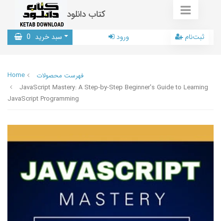
کتاب دانلود
ثبت‌نام
ورود
سبد خرید
0
Home
فهرست محصولات
JavaScript Mastery: A Step-by-Step Beginner's Guide to Learning
JavaScript Programming