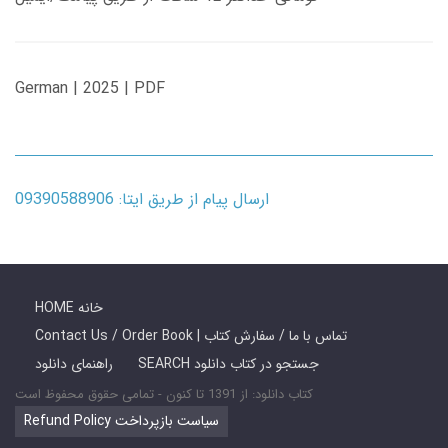
German | 2025 | PDF
ارسال پیام از طریق ایتا: 09390588906
HOME خانه
Contact Us / Order Book | تماس با ما / سفارش کتاب
SEARCH جستجو در کتاب دانلود
راهنمای دانلود
کتاب دانلود: از 1391 تا کنون - تمامی حقوق محفوظ است
Refund Policy سیاست بازپرداخت