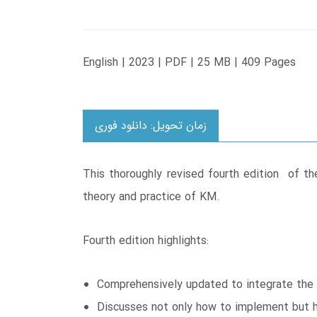
English | 2023 | PDF | 25 MB | 409 Pages
زمان تحویل: دانلود فوری
This thoroughly revised fourth edition of 
theory and practice of KM.
Fourth edition highlights:
Comprehensively updated to integrate the l
Discusses not only how to implement but h