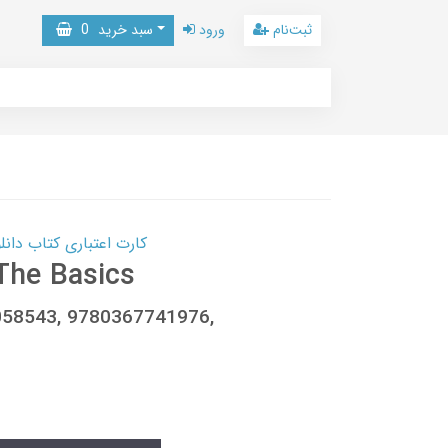
ثبت‌نام
ورود
سبد خرید
0
کارت اعتباری کتاب دانلود با 10,000,000 اعتبار دانلود کتا
The Basics
058543, 9780367741976,