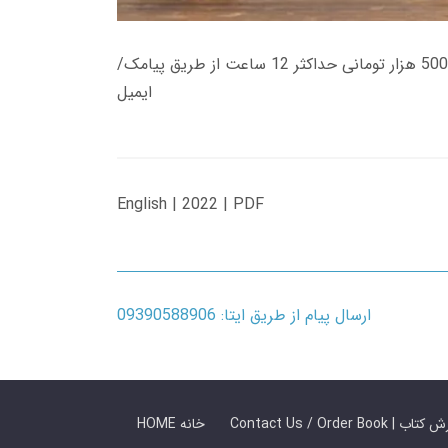
زمان تحویل کتاب های 600 هزار تومانی دانلود فوری از حساب کاربری می باشد، و زمان تحویل لینک دانلود کتاب های 500 هزار تومانی حداکثر 12 ساعت از طریق پیامک/
ایمیل
English | 2022 | PDF
ارسال پیام از طریق ایتا: 09390588906
 ما / سفارش کتاب
HOME خانه