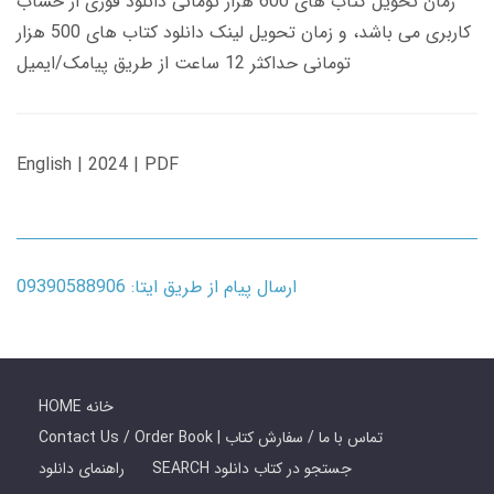
زمان تحویل کتاب های 600 هزار تومانی دانلود فوری از حساب
کاربری می باشد، و زمان تحویل لینک دانلود کتاب های 500 هزار
تومانی حداکثر 12 ساعت از طریق پیامک/ایمیل
English | 2024 | PDF
ارسال پیام از طریق ایتا: 09390588906
HOME خانه
Contact Us / Order Book | تماس با ما / سفارش کتاب
SEARCH جستجو در کتاب دانلود
راهنمای دانلود