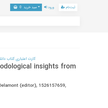
ثبت‌نام
ورود
سبد خرید
0
کارت اعتباری کتاب دانلود با 10,000,000 اعتبار دانلود کتا
odological insights from
Delamont (editor), 1526157659,