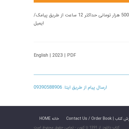
زمان تحویل کتاب های 600 هزار تومانی دانلود فوری از حساب کاربری می باشد، و زمان تحویل لینک دانلود کتاب های 500 هزار تومانی حداکثر 12 ساعت از طریق پیامک/
ایمیل
English | 2023 | PDF
ارسال پیام از طریق ایتا: 09390588906
 ما / سفارش کتاب
HOME خانه
کتاب دانلود: از 1391 تا کنون - تمامی حقوق محفوظ است