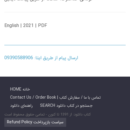
English | 2021 | PDF
ارسال پیام از طریق ایتا: 09390588906
HOME خانه
Contact Us / Order Book | تماس با ما / سفارش کتاب
SEARCH جستجو در کتاب دانلود
راهنمای دانلود
کتاب دانلود: از 1391 تا کنون - تمامی حقوق محفوظ است
Refund Policy سیاست بازپرداخت