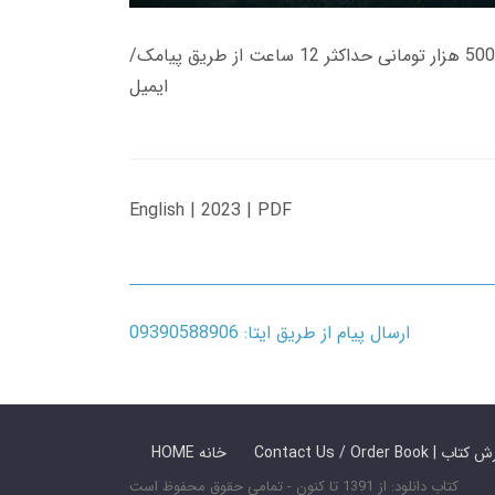
زمان تحویل کتاب های 600 هزار تومانی دانلود فوری از حساب کاربری می باشد، و زمان تحویل لینک دانلود کتاب های 500 هزار تومانی حداکثر 12 ساعت از طریق پیامک/
ایمیل
English | 2023 | PDF
ارسال پیام از طریق ایتا: 09390588906
 ما / سفارش کتاب
HOME خانه
کتاب دانلود: از 1391 تا کنون - تمامی حقوق محفوظ است