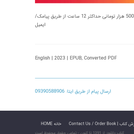
زمان تحویل کتاب های 600 هزار تومانی دانلود فوری از حساب کاربری می باشد، و زمان تحویل لینک دانلود کتاب های 500 هزار تومانی حداکثر 12 ساعت از طریق پیامک/
ایمیل
English | 2023 | EPUB, Converted PDF
ارسال پیام از طریق ایتا: 09390588906
 ما / سفارش کتاب
HOME خانه
کتاب دانلود: از 1391 تا کنون - تمامی حقوق محفوظ است