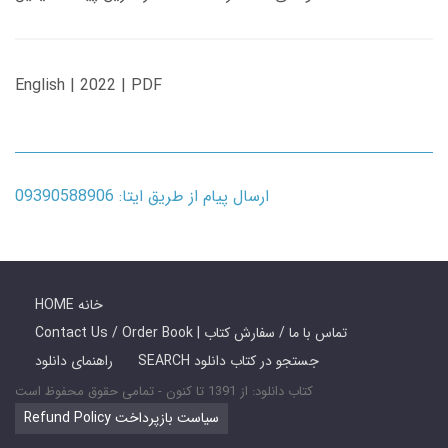
English | 2022 | PDF
ارسال پیام از طریق ایتا: 09390588906
HOME خانه
Contact Us / Order Book | تماس با ما / سفارش کتاب
SEARCH جستجو در کتاب دانلود
راهنمای دانلود
کتاب دانلود: از 1391 تا کنون - تمامی حقوق محفوظ است
Refund Policy سیاست بازپرداخت