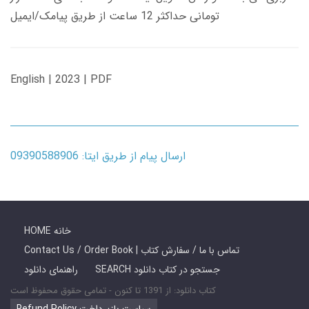
تومانی حداکثر 12 ساعت از طریق پیامک/ایمیل
English | 2023 | PDF
ارسال پیام از طریق ایتا: 09390588906
HOME خانه
Contact Us / Order Book | تماس با ما / سفارش کتاب
SEARCH جستجو در کتاب دانلود
راهنمای دانلود
کتاب دانلود: از 1391 تا کنون - تمامی حقوق محفوظ است