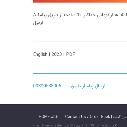
زمان تحویل کتاب های 600 هزار تومانی دانلود فوری از حساب کاربری می باشد، و زمان تحویل لینک دانلود کتاب های 500 هزار تومانی حداکثر 12 ساعت از طریق پیامک/
ایمیل
English | 2023 | PDF
ارسال پیام از طریق ایتا: 09390588906
 ما / سفارش کتاب
HOME خانه
کتاب دانلود: از 1391 تا کنون - تمامی حقوق محفوظ است