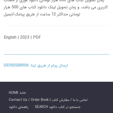
زمان تحویل کتاب های 600 هزار تومانی دانلود فوری از حساب
کاربری می باشد، و زمان تحویل لینک دانلود کتاب های 500 هزار
تومانی حداکثر 12 ساعت از طریق پیامک/ایمیل
English | 2023 | PDF
ارسال پیام از طریق ایتا: 09390588906
HOME خانه
Contact Us / Order Book | تماس با ما / سفارش کتاب
SEARCH جستجو در کتاب دانلود
راهنمای دانلود