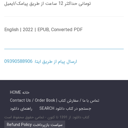
تومانی حداکثر 12 ساعت از طریق پیامک/ایمیل
English | 2022 | EPUB, Converted PDF
ارسال پیام از طریق ایتا: 09390588906
HOME خانه
Contact Us / Order Book | تماس با ما / سفارش کتاب
SEARCH جستجو در کتاب دانلود
راهنمای دانلود
کتاب دانلود: از 1391 تا کنون - تمامی حقوق محفوظ است
Refund Policy سیاست بازپرداخت