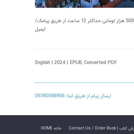
زمان تحویل کتاب های 600 هزار تومانی دانلود فوری از حساب کاربری می باشد، و زمان تحویل لینک دانلود کتاب های 500 هزار تومانی حداکثر 12 ساعت از طریق پیامک/
ایمیل
English | 2024 | EPUB, Converted PDF
ارسال پیام از طریق ایتا: 09390588906
 ما / سفارش کتاب
HOME خانه