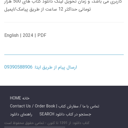
کاربری می باشد، و زمان تحویل لینک دانلود کتاب های 500 هزار
تومانی حداکثر 12 ساعت از طریق پیامک/ایمیل
English | 2024 | PDF
ارسال پیام از طریق ایتا: 09390588906
HOME خانه
Contact Us / Order Book | تماس با ما / سفارش کتاب
SEARCH جستجو در کتاب دانلود
راهنمای دانلود
کتاب دانلود: از 1391 تا کنون - تمامی حقوق محفوظ است