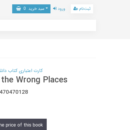
ثبت‌نام
ورود
سبد خرید
0
کارت اعتباری کتاب دانلود با 10,000,000 اعتبار دانلود کتا
l the Wrong Places
1470470128
he price of this book