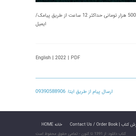
زمان تحویل کتاب های 600 هزار تومانی دانلود فوری از حساب کاربری می باشد، و زمان تحویل لینک دانلود کتاب های 500 هزار تومانی حداکثر 12 ساعت از طریق پیامک/
ایمیل
English | 2022 | PDF
ارسال پیام از طریق ایتا: 09390588906
 ما / سفارش کتاب
HOME خانه
کتاب دانلود: از 1391 تا کنون - تمامی حقوق محفوظ است