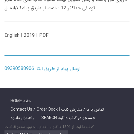
تومانی حداکثر 12 ساعت از طریق پیامک/ایمیل
English | 2019 | PDF
ارسال پیام از طریق ایتا: 09390588906
HOME خانه
Contact Us / Order Book | تماس با ما / سفارش کتاب
SEARCH جستجو در کتاب دانلود
راهنمای دانلود
کتاب دانلود: از 1391 تا کنون - تمامی حقوق محفوظ است