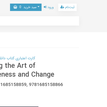
ثبت‌نام
ورود
سبد خرید
0
کارت اعتباری کتاب دانلود با 10,000,000 اعتبار دانلود کتا
g the Art of
veness and Change
781685158859, 9781685158866