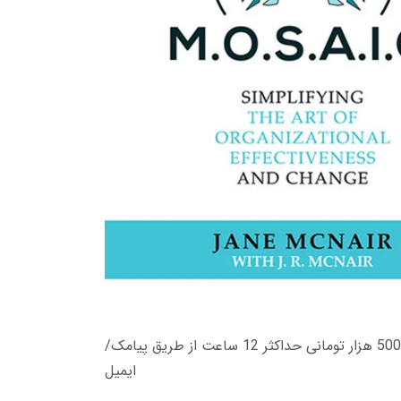
زمان تحویل کتاب های 600 هزار تومانی دانلود فوری از حساب کاربری می باشد، و زمان تحویل لینک دانلود کتاب های 500 هزار تومانی حداکثر 12 ساعت از طریق پیامک/
ایمیل