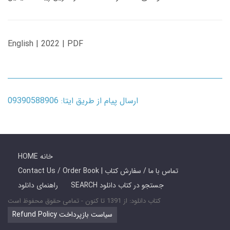
English | 2022 | PDF
ارسال پیام از طریق ایتا: 09390588906
HOME خانه
Contact Us / Order Book | تماس با ما / سفارش کتاب
SEARCH جستجو در کتاب دانلود
راهنمای دانلود
کتاب دانلود: از 1391 تا کنون - تمامی حقوق محفوظ است
Refund Policy سیاست بازپرداخت