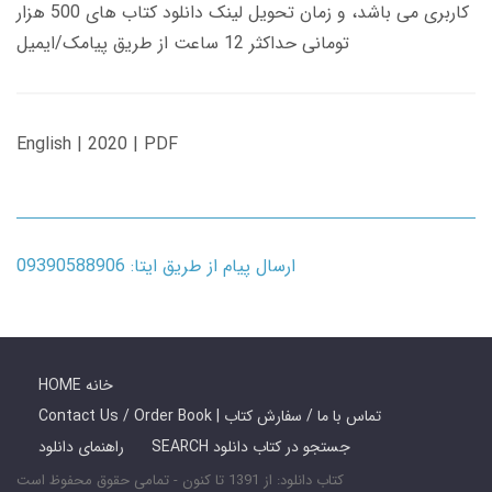
کاربری می باشد، و زمان تحویل لینک دانلود کتاب های 500 هزار
تومانی حداکثر 12 ساعت از طریق پیامک/ایمیل
English | 2020 | PDF
ارسال پیام از طریق ایتا: 09390588906
HOME خانه
Contact Us / Order Book | تماس با ما / سفارش کتاب
SEARCH جستجو در کتاب دانلود
راهنمای دانلود
کتاب دانلود: از 1391 تا کنون - تمامی حقوق محفوظ است