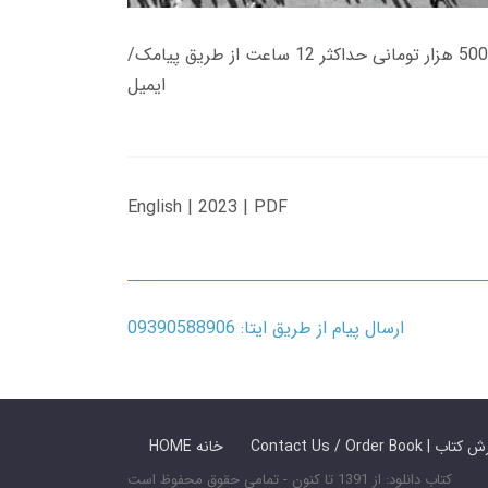
زمان تحویل کتاب های 600 هزار تومانی دانلود فوری از حساب کاربری می باشد، و زمان تحویل لینک دانلود کتاب های 500 هزار تومانی حداکثر 12 ساعت از طریق پیامک/
ایمیل
English | 2023 | PDF
ارسال پیام از طریق ایتا: 09390588906
 ما / سفارش کتاب
HOME خانه
کتاب دانلود: از 1391 تا کنون - تمامی حقوق محفوظ است