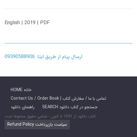
English | 2019 | PDF
ارسال پیام از طریق ایتا: 09390588906
HOME خانه
Contact Us / Order Book | تماس با ما / سفارش کتاب
SEARCH جستجو در کتاب دانلود
راهنمای دانلود
کتاب دانلود: از 1391 تا کنون - تمامی حقوق محفوظ است
Refund Policy سیاست بازپرداخت