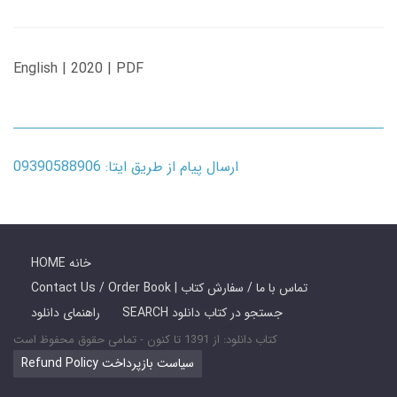
English | 2020 | PDF
ارسال پیام از طریق ایتا: 09390588906
HOME خانه
Contact Us / Order Book | تماس با ما / سفارش کتاب
SEARCH جستجو در کتاب دانلود
راهنمای دانلود
کتاب دانلود: از 1391 تا کنون - تمامی حقوق محفوظ است
Refund Policy سیاست بازپرداخت