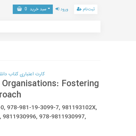
ثبت‌نام
ورود
سبد خرید
0
کارت اعتباری کتاب دانلود با 10,000,000 اعتبار دانلود کتا
 Organisations: Fostering
proach
-0, 978-981-19-3099-7, 981193102X,
 9811930996, 978-9811930997,