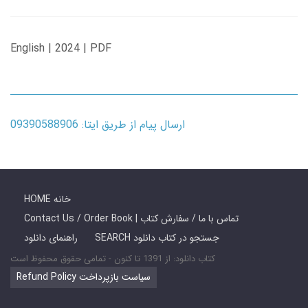
English | 2024 | PDF
ارسال پیام از طریق ایتا: 09390588906
HOME خانه
Contact Us / Order Book | تماس با ما / سفارش کتاب
SEARCH جستجو در کتاب دانلود
راهنمای دانلود
کتاب دانلود: از 1391 تا کنون - تمامی حقوق محفوظ است
Refund Policy سیاست بازپرداخت