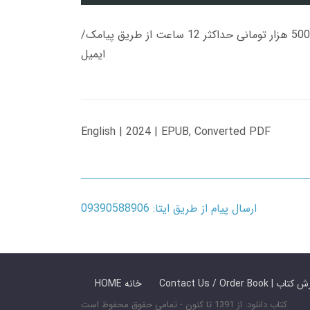
زمان تحویل کتاب های 600 هزار تومانی دانلود فوری از حساب کاربری می باشد، و زمان تحویل لینک دانلود کتاب های 500 هزار تومانی حداکثر 12 ساعت از طریق پیامک/
ایمیل
English | 2024 | EPUB, Converted PDF
ارسال پیام از طریق ایتا: 09390588906
 ما / سفارش کتاب
HOME خانه
کتاب دانلود: از 1391 تا کنون - تمامی حقوق محفوظ است