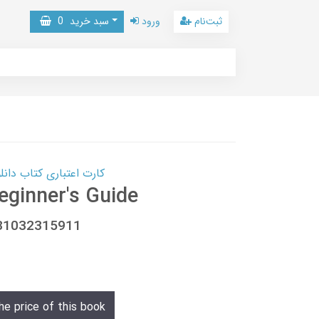
ثبت‌نام
ورود
سبد خرید
0
کارت اعتباری کتاب دانلود با 10,000,000 اعتبار دانلود کتا
eginner's Guide
781032315911
he price of this book