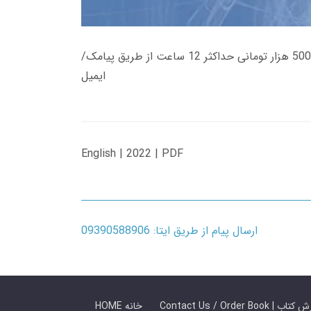
زمان تحویل کتاب های 600 هزار تومانی دانلود فوری از حساب کاربری می باشد، و زمان تحویل لینک دانلود کتاب های 500 هزار تومانی حداکثر 12 ساعت از طریق پیامک/
ایمیل
English | 2022 | PDF
ارسال پیام از طریق ایتا: 09390588906
 ما / سفارش کتاب
HOME خانه