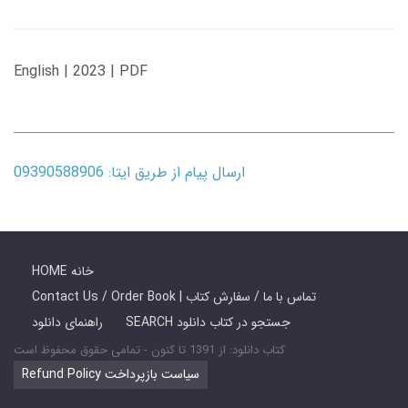
English | 2023 | PDF
ارسال پیام از طریق ایتا: 09390588906
HOME خانه
Contact Us / Order Book | تماس با ما / سفارش کتاب
SEARCH جستجو در کتاب دانلود
راهنمای دانلود
کتاب دانلود: از 1391 تا کنون - تمامی حقوق محفوظ است
Refund Policy سیاست بازپرداخت