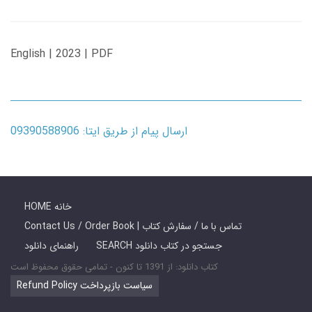
English | 2023 | PDF
ارسال پیام از طریق ایتا: 09390588906
HOME خانه
Contact Us / Order Book | تماس با ما / سفارش کتاب
SEARCH جستجو در کتاب دانلود
راهنمای دانلود
کتاب دانلود: از 1391 تا کنون - تمامی حقوق محفوظ است
Refund Policy سیاست بازپرداخت