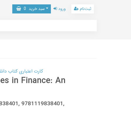
ثبت‌نام
ورود
سبد خرید
0
کارت اعتباری کتاب دانلود با 10,000,000 اعتبار دانلود کتا
es in Finance: An
9838401, 9781119838401,