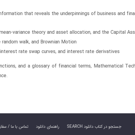
nformation that reveals the underpinnings of business and finan
, mean-variance theory and asset allocation, and the Capital As
the random walk, and Brownian Motion
, interest rate swap curves, and interest rate derivatives
ctions, and a glossary of financial terms, Mathematical Techn
nce.
SEARCH جستجو در کتاب دانلود
راهنمای دانلود
Contact Us / Order Book | تماس با