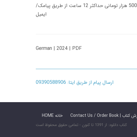
زمان تحویل کتاب های 600 هزار تومانی دانلود فوری از حساب کاربری می باشد، و زمان تحویل لینک دانلود کتاب های 500 هزار تومانی حداکثر 12 ساعت از طریق پیامک/
ایمیل
German | 2024 | PDF
ارسال پیام از طریق ایتا: 09390588906
 ما / سفارش کتاب
HOME خانه
کتاب دانلود: از 1391 تا کنون - تمامی حقوق محفوظ است