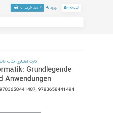
ثبت‌نام
ورود
سبد خرید
0
کارت اعتباری کتاب دانلود با 10,000,000 اعتبار دانلود کتا
ormatik: Grundlegende
und Anwendungen
, 9783658441487, 9783658441494