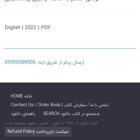
English | 2022 | PDF
ارسال پیام از طریق ایتا: 09390588906
HOME خانه
Contact Us / Order Book | تماس با ما / سفارش کتاب
SEARCH جستجو در کتاب دانلود
راهنمای دانلود
کتاب دانلود: از 1391 تا کنون - تمامی حقوق محفوظ است
Refund Policy سیاست بازپرداخت