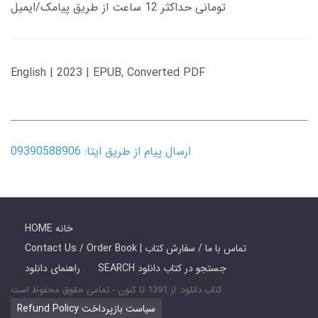
تومانی حداکثر 12 ساعت از طریق پیامک/ایمیل
English | 2023 | EPUB, Converted PDF
ارسال پیام از طریق ایتا: 09390588906
HOME خانه
Contact Us / Order Book | تماس با ما / سفارش کتاب
SEARCH جستجو در کتاب دانلود
راهنمای دانلود
کتاب دانلود: از 1391 تا کنون - تمامی حقوق محفوظ است
Refund Policy سیاست بازپرداخت