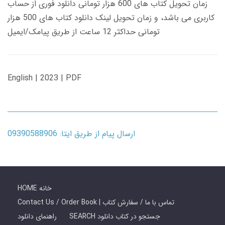
زمان تحویل کتاب های 600 هزار تومانی دانلود فوری از حساب
کاربری می باشد، و زمان تحویل لینک دانلود کتاب های 500 هزار
تومانی حداکثر 12 ساعت از طریق پیامک/ایمیل
English | 2023 | PDF
ارسال پیام از طریق ایتا: 09390588906
HOME خانه
Contact Us / Order Book | تماس با ما / سفارش کتاب
SEARCH جستجو در کتاب دانلود
راهنمای دانلود