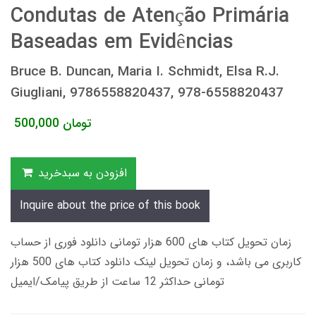
Condutas de Atenção Primária
Baseadas em Evidências
Bruce B. Duncan, Maria I. Schmidt, Elsa R.J.
Giugliani, 9786558820437, 978-6558820437
تومان
500,000
افزودن به سبدخرید
Inquire about the price of this book
زمان تحویل کتاب های 600 هزار تومانی دانلود فوری از حساب
کاربری می باشد، و زمان تحویل لینک دانلود کتاب های 500 هزار
تومانی حداکثر 12 ساعت از طریق پیامک/ایمیل