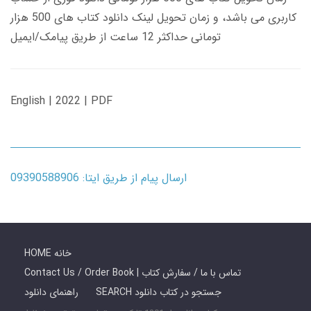
کاربری می باشد، و زمان تحویل لینک دانلود کتاب های 500 هزار
تومانی حداکثر 12 ساعت از طریق پیامک/ایمیل
English | 2022 | PDF
ارسال پیام از طریق ایتا: 09390588906
HOME خانه
Contact Us / Order Book | تماس با ما / سفارش کتاب
SEARCH جستجو در کتاب دانلود
راهنمای دانلود