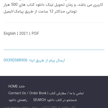
کاربری می باشد، و زمان تحویل لینک دانلود کتاب های 500 هزار
تومانی حداکثر 12 ساعت از طریق پیامک/ایمیل
English | 2021 | PDF
ارسال پیام از طریق ایتا: 09390588906
HOME خانه
Contact Us / Order Book | تماس با ما / سفارش کتاب
SEARCH جستجو در کتاب دانلود
راهنمای دانلود
کتاب دانلود: از 1391 تا کنون - تمامی حقوق محفوظ است